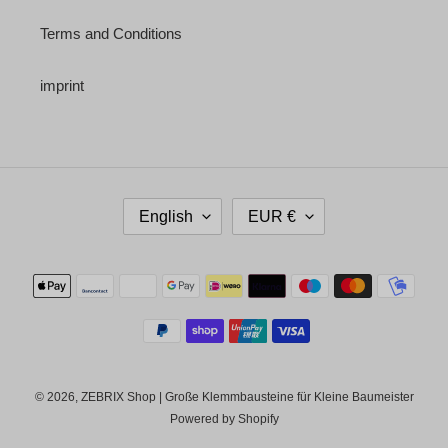
Terms and Conditions
imprint
L
C
English
EUR €
A
U
N
R
G
R
Payment
U
E
methods
A
N
G
C
E
Y
© 2026,
ZEBRIX Shop | Große Klemmbausteine für Kleine Baumeister
Powered by Shopify