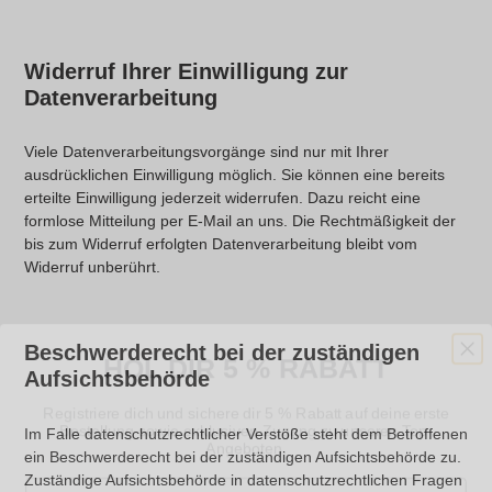
Widerruf Ihrer Einwilligung zur
Datenverarbeitung
Viele Datenverarbeitungsvorgänge sind nur mit Ihrer
ausdrücklichen Einwilligung möglich. Sie können eine bereits
erteilte Einwilligung jederzeit widerrufen. Dazu reicht eine
formlose Mitteilung per E-Mail an uns. Die Rechtmäßigkeit der
bis zum Widerruf erfolgten Datenverarbeitung bleibt vom
Widerruf unberührt.
HOL DIR 5 % RABATT
Beschwerderecht bei der zuständigen
Aufsichtsbehörde
Registriere dich und sichere dir 5 % Rabatt auf deine erste
Bestellung sowie exklusiven Zugang zu unseren Top-
Angeboten.
Im Falle datenschutzrechtlicher Verstöße steht dem Betroffenen
Email
ein Beschwerderecht bei der zuständigen Aufsichtsbehörde zu.
Zuständige Aufsichtsbehörde in datenschutzrechtlichen Fragen